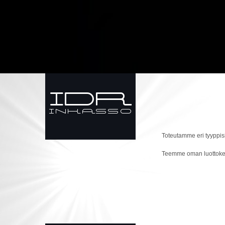
Toteutamme eri tyyppisiä
Teemme oman luottokel