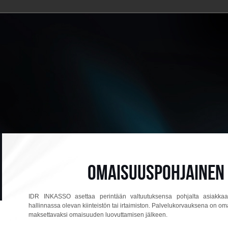
OMAISUUSPOHJAINEN
IDR INKASSO asettaa perintään valtuutuksensa pohjalta asiakka
hallinnassa olevan kiinteistön tai irtaimiston. Palvelukorvauksena on o
maksettavaksi omaisuuden luovuttamisen jälkeen.