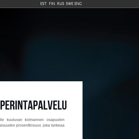
 PERINTÄPALVELU
alle kuuluvan kolmannen osapuolen
maisuuden prosenttiosuus. joka lankeaa