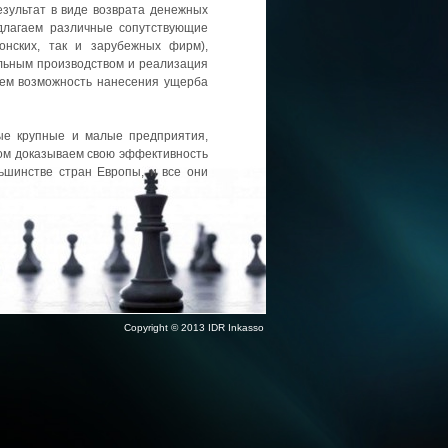
зультат в виде возврата денежных
едлагаем различные сопутствующие
онских, так и зарубежных фирм),
ельным производством и реализация
ем возможность нанесения ущерба
ые крупные и малые предприятия,
ом доказываем свою эффективность
ьшинстве стран Европы, и все они
Copyright © 2013 IDR Inkasso